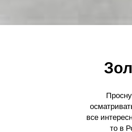
Зол
Просну
осматриват
все интересн
то в 