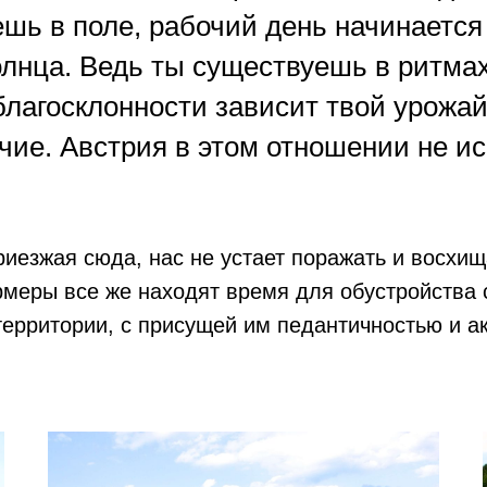
ешь в поле, рабочий день начинается
лнца. Ведь ты существуешь в ритма
благосклонности зависит твой урожай
чие. Австрия в этом отношении не и
риезжая сюда, нас не устает поражать и восхища
рмеры все же находят время для обустройства 
ерритории, с присущей им педантичностью и а