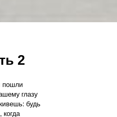
ть 2
м пошли
ашему глазу
 живешь: будь
 когда