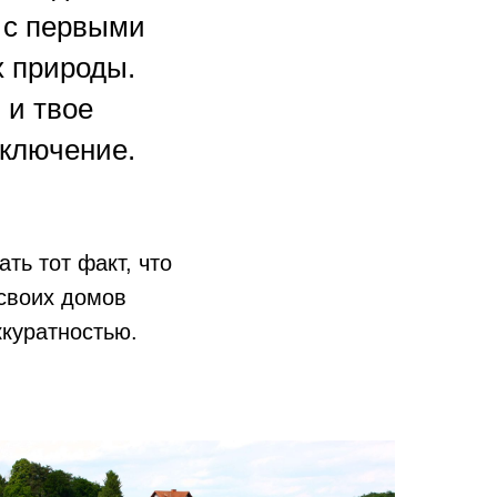
 с первыми
х природы.
 и твое
сключение.
ть тот факт, что
своих домов
ккуратностью.