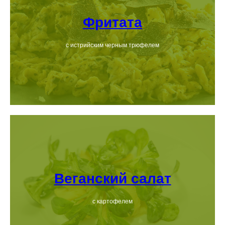
Фритата
с истрийским черным трюфелем
Веганский салат
с картофелем