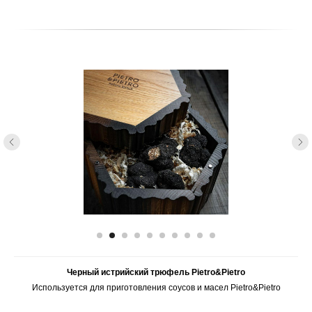
Дегустация оливкового масла San Antonio
Дегустация оливкового масла San Antonio на выставке в Нью-Йорке