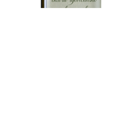
ИСТРИЙСКАЯ БЕЛИЦА
- это интенсивное
оливковое масло, богатое отчетливым ароматом
травы и листьев, чрезвычайно горькое и острое.
Отличительная нота - миндальные и томатные тона.
Дегустационные вкусы:
Перец
Травы