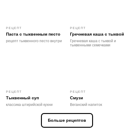
РЕЦЕПТ
РЕЦЕПТ
Паста с тыквенным песто
Гречневая каша с тыквой
рецепт тыквенного песто внутри
Гречневая каша с тыквой и
тыквенными семечками
РЕЦЕПТ
РЕЦЕПТ
Тыквенный суп
Смузи
классика штирийской кухни
Веганский напиток
Больше рецептов