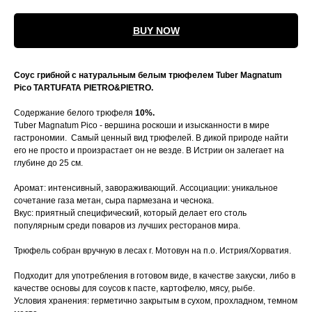
BUY NOW
Соус грибной с натуральным белым трюфелем Tuber Magnatum
Pico TARTUFATA PIETRO&PIETRO.
Содержание белого трюфеля
10%.
Tuber Magnatum Pico - вершина роскоши и изысканности в мире
гастрономии. Самый ценный вид трюфелей. В дикой природе найти
его не просто и произрастает он не везде. В Истрии он залегает на
глубине до 25 см.
Аромат: интенсивный, завораживающий. Ассоциации: уникальное
сочетание газа метан, сыра пармезана и чеснока.
Вкус: приятный специфический, который делает его столь
популярным среди поваров из лучших ресторанов мира.
Трюфель собран вручную в лесах г. Мотовун на п.о. Истрия/Хорватия.
Подходит для употребления в готовом виде, в качестве закуски, либо в
качестве основы для соусов к пасте, картофелю, мясу, рыбе.
Условия хранения: герметично закрытым в сухом, прохладном, темном