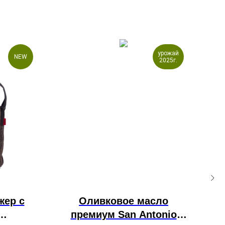
урожай
NEW
2025г.
жер с
Оливковое масло
премиум San Antonio
ба