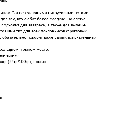
nio.
мином С и освежающими цитрусовыми нотами,
ля тех, кто любит более сладкие, но слегка
подходит для завтрака, а также для выпечки.
тоящий хит для всех поклонников фруктовых
ус обязательно покорит даже самых взыскательных
рохладном, темном месте.
одильнике.
ар (24гр/100гр), пектин.
я