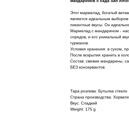
мандаринов с сада San Anto
Этот мармелад, богатый вита
является идеальным выбором д
пикантные вкусы. Он идеально 
Мармелад с мандарином - нас
спредов, и его уникальный вк
гурманов.
Условия хранения: в сухом, п
После вскрытия хранить в хол
Состав: свежие мандарины, сах
БЕЗ консервантов.
Тара розлива: Бутылка стекло
Страна производства: Хорвати
Вкус: Сладкий
Weight: 175 g