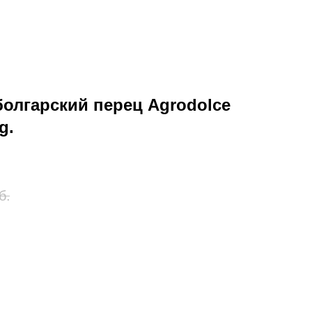
олгарский перец Agrodolce
g.
б.