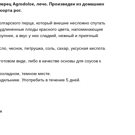
ерец Agrodolce, лечо. Произведен из домашних
сорта рог.
болгарского перца, который внешне несложно спутать
о удлиненные плоды красного цвета, напоминающие
рупнее, а вкус у них сладкий, нежный и приятный.
ло, чеснок, петрушка, соль, сахар, уксусная кислота.
отовом виде, либо в качестве основы для соусов к
рохладном, темном месте.
дильнике. Употребить в течение 5 дней.
я